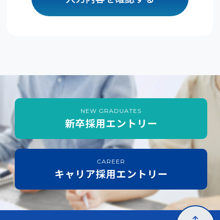
弊社は法律で定められている場合を除いて、お客様
の個人情報を当該本人の同意を得ず第三者に提供す
ることはありません。
【個人情報の取扱い業務の委託】
弊社は事業運営上、お客様により良いサービスを提
供するために業務の一部を外部に委託しており、業
務委託先に対してお客様の個人情報を預けることが
あります。この場合、個人情報を適切に取り扱って
いると認められる委託先を選定し、契約等において
個人情報の適正管理・機密保持などによりお客様の
NEW GRADUATES
新卒採用エントリー
個人情報の漏洩防止に必要な事項を取決め、適切な
管理を実施させます。
【個人情報提供の任意性】
CAREER
お客様が弊社に対して個人情報を提供することは任
キャリア採用エントリー
意です。ただし、個人情報を提供されない場合に
は、弊社からの返信やサービスの提供ができない場
合がありますので、あらかじめご了承ください。
【個人情報の管理責任者】