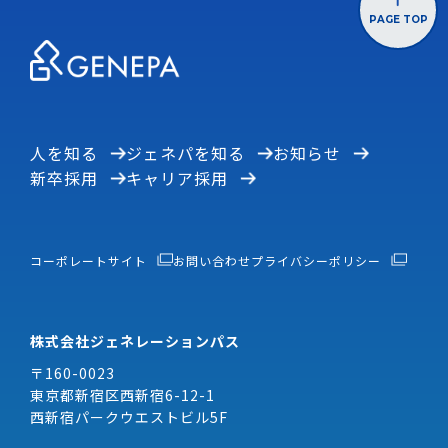
所属:個人情報保護管理者
PAGE TOP
管理者氏名:鈴木 智也
電話:03-3343-3544
【開示等の求めに応じる旨】
お客様には、貴殿の個人情報の利用目的の通知、開
示、内容の訂正、追加又は削除、利用の停止、消去
人を知る
ジェネパを知る
お知らせ
及び第三者への提供の停止を要求する権利がありま
新卒採用
キャリア採用
す。詳細につきましては下記の窓口までご連絡くだ
さい。
【お問合せ窓口】
コーポレートサイト
お問い合わせ
プライバシーポリシー
〒160-0023 東京都新宿区西新宿6-12-1西新宿パー
クウエストビル3F
株式会社ジェネレーションパス 個人情報問合せ係
株式会社ジェネレーションパス
電話:03-3343-3544／FAX:03-5321-6191
〒160-0023
東京都新宿区西新宿6-12-1
西新宿パークウエストビル5F